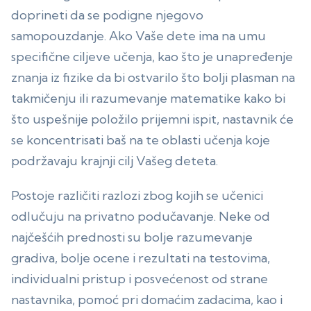
doprineti da se podigne njegovo
samopouzdanje. Ako Vaše dete ima na umu
specifične ciljeve učenja, kao što je unapređenje
znanja iz fizike da bi ostvarilo što bolji plasman na
takmičenju ili razumevanje matematike kako bi
što uspešnije položilo prijemni ispit, nastavnik će
se koncentrisati baš na te oblasti učenja koje
podržavaju krajnji cilj Vašeg deteta.
Postoje različiti razlozi zbog kojih se učenici
odlučuju na privatno podučavanje. Neke od
najčešćih prednosti su bolje razumevanje
gradiva, bolje ocene i rezultati na testovima,
individualni pristup i posvećenost od strane
nastavnika, pomoć pri domaćim zadacima, kao i