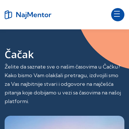
Čačak
Želite da saznate sve o našim časovima u Čačku?
Kako bismo Vam olakšali pretragu, izdvojili smo
za Vas najbitnije stvari i odgovore na najčešća
pitanja koje dobijamo u vezi sa časovima na našoj
platformi.