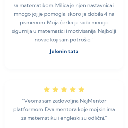
sa matematikom. Milica je njen nastavnica i
mnogo joj je pomogla, skoro je dobila 4 na
pismenom. Moja ćerka je sada mnogo
sigurnija u matematici i motivisanija. Najbolji
novac koji sam potrošio.”
Jelenin tata
“Veoma sam zadovoljna NajMentor
platformom. Dva mentora koje moj sin ima
za matematiku i engleski su odlični.“