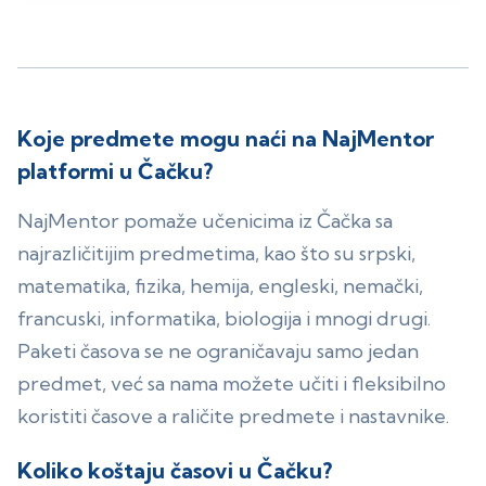
Koje predmete mogu naći na NajMentor
platformi u Čačku?
NajMentor pomaže učenicima iz Čačka sa
najrazličitijim predmetima, kao što su srpski,
matematika, fizika, hemija, engleski, nemački,
francuski, informatika, biologija i mnogi drugi.
Paketi časova se ne ograničavaju samo jedan
predmet, već sa nama možete učiti i fleksibilno
koristiti časove a raličite predmete i nastavnike.
Koliko koštaju časovi u Čačku?