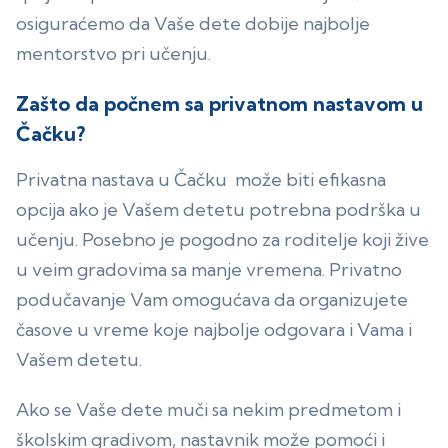
osiguraćemo da Vaše dete dobije najbolje
mentorstvo pri učenju.
Zašto da počnem sa privatnom nastavom u
Čačku?
Privatna nastava u Čačku može biti efikasna
opcija ako je Vašem detetu potrebna podrška u
učenju. Posebno je pogodno za roditelje koji žive
u veim gradovima sa manje vremena. Privatno
podučavanje Vam omogućava da organizujete
časove u vreme koje najbolje odgovara i Vama i
Vašem detetu.
Ako se Vaše dete muči sa nekim predmetom i
školskim gradivom, nastavnik može pomoći i