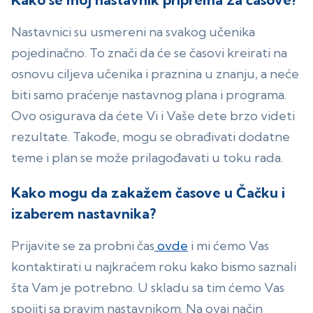
Nastavnici su usmereni na svakog učenika
pojedinačno. To znači da će se časovi kreirati na
osnovu ciljeva učenika i praznina u znanju, a neće
biti samo praćenje nastavnog plana i programa.
Ovo osigurava da ćete Vi i Vaše dete brzo videti
rezultate. Takođe, mogu se obrađivati dodatne
teme i plan se može prilagođavati u toku rada.
Kako mogu da zakažem časove u Čačku i
izaberem nastavnika?
Prijavite se za probni čas
ovde
i mi ćemo Vas
kontaktirati u najkraćem roku kako bismo saznali
šta Vam je potrebno. U skladu sa tim ćemo Vas
spojiti sa pravim nastavnikom. Na ovaj način