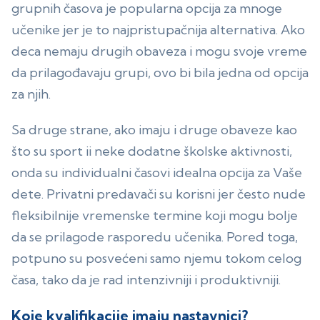
grupnih časova je popularna opcija za mnoge
učenike jer je to najpristupačnija alternativa. Ako
deca nemaju drugih obaveza i mogu svoje vreme
da prilagođavaju grupi, ovo bi bila jedna od opcija
za njih.
Sa druge strane, ako imaju i druge obaveze kao
što su sport ii neke dodatne školske aktivnosti,
onda su individualni časovi idealna opcija za Vaše
dete. Privatni predavači su korisni jer često nude
fleksibilnije vremenske termine koji mogu bolje
da se prilagode rasporedu učenika. Pored toga,
potpuno su posvećeni samo njemu tokom celog
časa, tako da je rad intenzivniji i produktivniji.
Koje kvalifikacije imaju nastavnici?