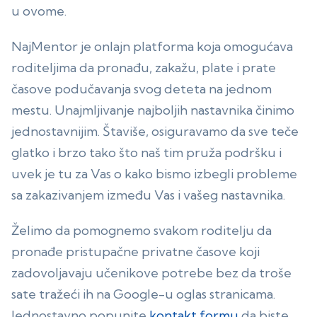
u ovome.
NajMentor je onlajn platforma koja omogućava
roditeljima da pronađu, zakažu, plate i prate
časove podučavanja svog deteta na jednom
mestu. Unajmljivanje najboljih nastavnika činimo
jednostavnijim. Štaviše, osiguravamo da sve teče
glatko i brzo tako što naš tim pruža podršku i
uvek je tu za Vas o kako bismo izbegli probleme
sa zakazivanjem između Vas i vašeg nastavnika.
Želimo da pomognemo svakom roditelju da
pronađe pristupačne privatne časove koji
zadovoljavaju učenikove potrebe bez da troše
sate tražeći ih na Google-u oglas stranicama.
Jednostavno popunite
kontakt formu
da biste