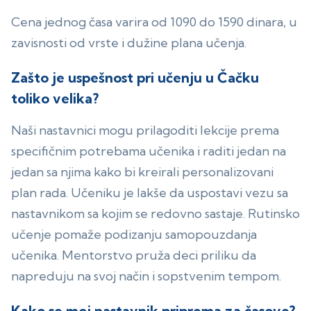
Cena jednog časa varira od 1090 do 1590 dinara, u
zavisnosti od vrste i dužine plana učenja.
Zašto je uspešnost pri učenju u Čačku
toliko velika?
Naši nastavnici mogu prilagoditi lekcije prema
specifičnim potrebama učenika i raditi jedan na
jedan sa njima kako bi kreirali personalizovani
plan rada. Učeniku je lakše da uspostavi vezu sa
nastavnikom sa kojim se redovno sastaje. Rutinsko
učenje pomaže podizanju samopouzdanja
učenika. Mentorstvo pruža deci priliku da
napreduju na svoj način i sopstvenim tempom.
Kako se moj nastavnik priprema za časove?