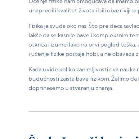
Učenje fizike nam omogućava da imamo pri
unapredili kvalitet života i bili obazriviji s
Fizika je svuda oko nas. Što pre deca savla
lakše da se kasnije bave i kompleksnim tem
otkrića i izume! Iako na prvi pogled teška
i učenje fizike postaje hobi, a ne obaveza 
Kada uvide koliko zanimljivosti ova nauka 
budućnosti zaista bave fizikom. Želimo da
doprinesemo u stvaranju znanja.