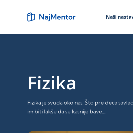
Naši nastav
Fizika
Fizika je svuda oko nas. Što pre deca savl
im biti lakše da se kasnije bave....