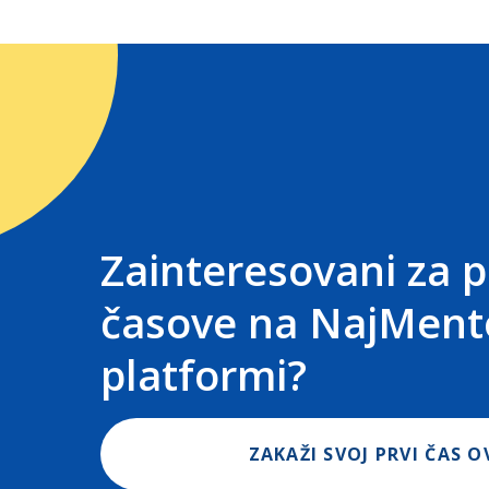
Zainteresovani za p
časove na NajMent
platformi?
ZAKAŽI SVOJ PRVI ČAS O