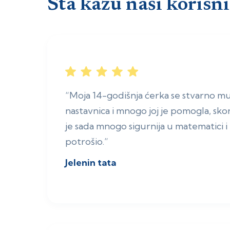
Šta kažu naši korisni
“Moja 14-godišnja ćerka se stvarno mu
nastavnica i mnogo joj je pomogla, sko
je sada mnogo sigurnija u matematici i 
potrošio.”
Jelenin tata