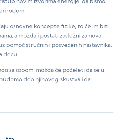
stup novim izvorima energije, da bismo
a prirodom.
daju osnovne koncepte fizike, to će im biti
ama, a možda i postati zaslužni za nova
, uz pomoć stručnih i posvećenih nastavnika,
za decu.
nosi sa sobom, možda će poželeti da se u
 budemo deo njihovog iskustva i da