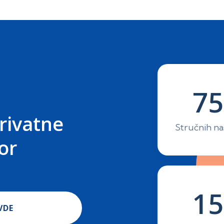
75
rivatne
Stručnih na
or
15
VDE