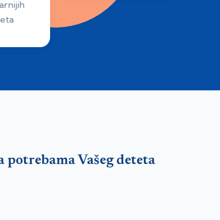
rnijih
eta
a potrebama Vašeg deteta