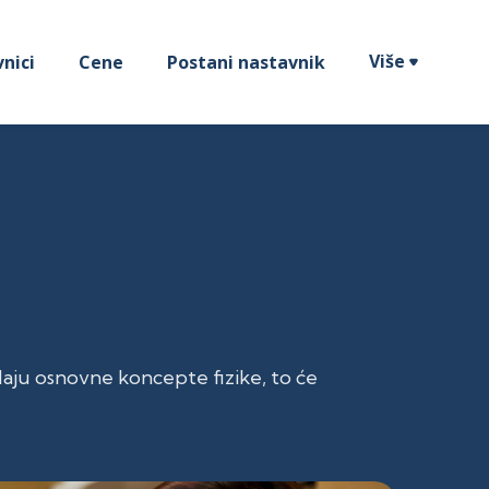
Više
nici
Cene
Postani nastavnik

adaju osnovne koncepte fizike, to će