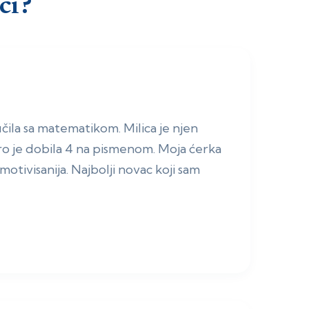
ci?
čila sa matematikom. Milica je njen
ro je dobila 4 na pismenom. Moja ćerka
motivisanija. Najbolji novac koji sam