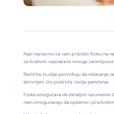
Naši nastavnici će vam približiti fiziku na
za strahom i saznaćete mnoge zanimljivosti
Različite studije potvrđuju da rešavanje zad
aktivnijim, što podstiče i bolje pamćenje.
Fizika omogućava da detaljno razumemo št
nam omogućavaju da opišemo i predvidim