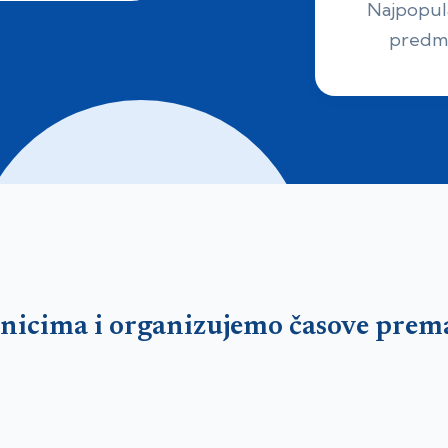
Najpopula
predm
vnicima i organizujemo časove prem