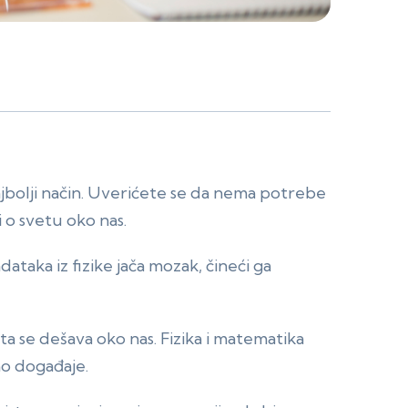
 najbolji način. Uverićete se da nema potrebe
 o svetu oko nas.
ataka iz fizike jača mozak, čineći ga
a se dešava oko nas. Fizika i matematika
o događaje.