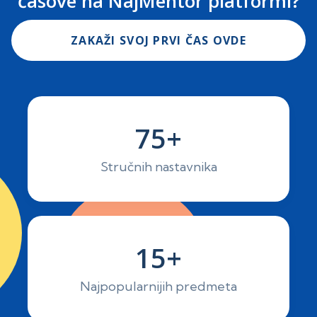
časove na NajMentor platformi?
ZAKAŽI SVOJ PRVI ČAS OVDE
75+
Stručnih nastavnika
15+
Najpopularnijih predmeta